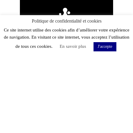
Politique de confidentialité et cookies
Ce site internet utilise des cookies afin d’améliorer votre expérience
de navigation. En visitant ce site internet, vous acceptez l’utilisation
de tous ces cookies.
En savoir plus
J'accepte
Loïc Roger
F
Li
T
a
n
w
c
k
itt
Adresse