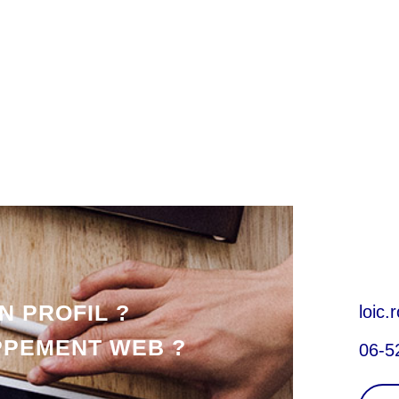
N PROFIL ?
loic
PPEMENT WEB ?
06-5